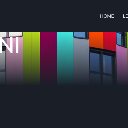
HOME
L
NI