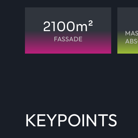
2100
m²
MAS
FASSADE
ABS
KEYPOINTS